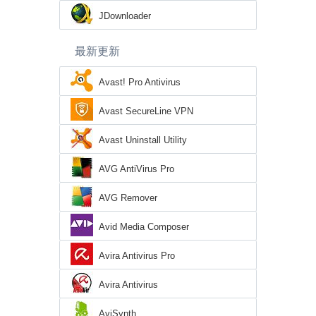
JDownloader
最新更新
Avast! Pro Antivirus
Avast SecureLine VPN
Avast Uninstall Utility
AVG AntiVirus Pro
AVG Remover
Avid Media Composer
Avira Antivirus Pro
Avira Antivirus
AviSynth