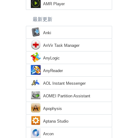
AMR Player
最新更新
Anki
AnVir Task Manager
AnyLogic
AnyReader
AOL Instant Messenger
AOMEI Partition Assistant
Apophysis
Aptana Studio
Arcon