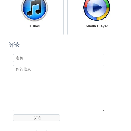
iTunes
Media Player
评论