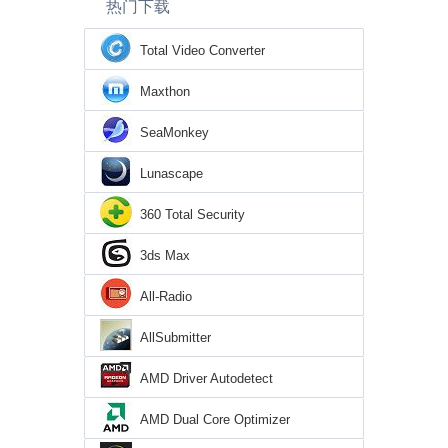
热门下载
Total Video Converter
Maxthon
SeaMonkey
Lunascape
360 Total Security
3ds Max
All-Radio
AllSubmitter
AMD Driver Autodetect
AMD Dual Core Optimizer